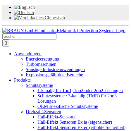
Zum
Inhalt
springen
Suche
nach:
Anwendungen
Energieerzeugung
Turbomaschinen
Sonstige Industrieanwendungen
Explosionsgefährdete Bereiche
Produkte
Schutzsysteme
1-kanalig für 1oo1, 1oo2 oder 2oo2 Lösungen
Schutzsysteme / 3-kanalig (TMR) für 2oo3
Lösungen
OEM-spezifische Schutzsysteme
Drehzahl-Sensoren
Hall-Effekt-Sensoren
Hall-Effekt Sensoren Ex ia (eigensicher)
Hall-Effekt Sensoren Ex ec (erhöhte Sicherheit)