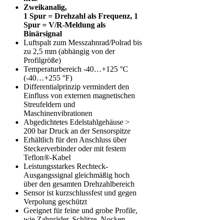
Zweikanalig,
1 Spur = Drehzahl als Frequenz, 1
Spur = V/R-Meldung als
Binärsignal
Luftspalt zum Messzahnrad/Polrad bis
zu 2,5 mm (abhängig von der
Profilgröße)
Temperaturbereich -40…+125 °C
(-40…+255 °F)
Differentialprinzip vermindert den
Einfluss von externen magnetischen
Streufeldern und
Maschinenvibrationen
Abgedichtetes Edelstahlgehäuse >
200 bar Druck an der Sensorspitze
Erhältlich für den Anschluss über
Steckerverbinder oder mit festem
Teflon®-Kabel
Leistungsstarkes Rechteck-
Ausgangssignal gleichmäßig hoch
über den gesamten Drehzahlbereich
Sensor ist kurzschlussfest und gegen
Verpolung geschützt
Geeignet für feine und grobe Profile,
wie Zahnräder, Schlitze, Nocken,