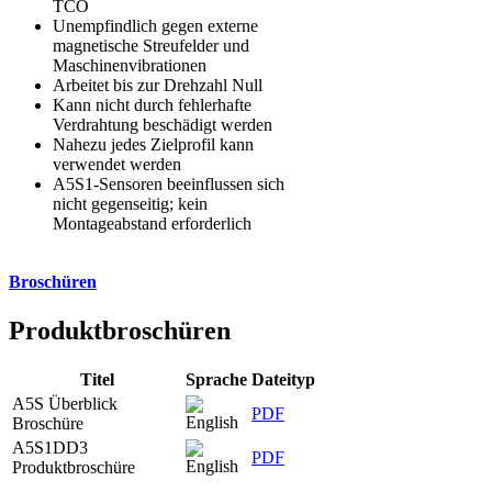
TCO
Unempfindlich gegen externe
magnetische Streufelder und
Maschinenvibrationen
Arbeitet bis zur Drehzahl Null
Kann nicht durch fehlerhafte
Verdrahtung beschädigt werden
Nahezu jedes Zielprofil kann
verwendet werden
A5S1-Sensoren beeinflussen sich
nicht gegenseitig; kein
Montageabstand erforderlich
Broschüren
Produktbroschüren
Titel
Sprache
Dateityp
A5S Überblick
PDF
Broschüre
A5S1DD3
PDF
Produktbroschüre