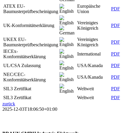
ATEX EU-
Europäische
PDF
Baumusterprüfbescheinigung
Union
Vereinigtes
UK-Konformitätserklärung
PDF
Königreich
UKEX EU-
Vereinigtes
PDF
Baumusterprüfbescheinigung
Königreich
IECEx-
International
PDF
Konformitätserklärung
UL/CSA Zulassung
USA/Kanada
PDF
NEC/CEC-
USA/Kanada
PDF
Konformitätserklärung
SIL3 Zertifikat
Weltweit
PDF
SIL3 Zertifikat
Weltweit
PDF
zurück
2025-12-03T18:06:50+01:00