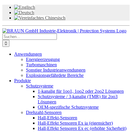
Zum
Inhalt
springen
Suche
nach:
Anwendungen
Energieerzeugung
Turbomaschinen
Sonstige Industrieanwendungen
Explosionsgefährdete Bereiche
Produkte
Schutzsysteme
1-kanalig für 1oo1, 1oo2 oder 2oo2 Lösungen
Schutzsysteme / 3-kanalig (TMR) für 2oo3
Lösungen
OEM-spezifische Schutzsysteme
Drehzahl-Sensoren
Hall-Effekt-Sensoren
Hall-Effekt Sensoren Ex ia (eigensicher)
Hall-Effekt Sensoren Ex ec (erhöhte Sicherheit)