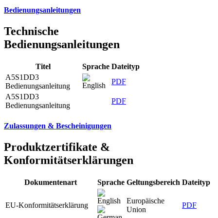
Bedienungsanleitungen
Technische
Bedienungsanleitungen
Titel
Sprache
Dateityp
A5S1DD3
PDF
Bedienungsanleitung
A5S1DD3
PDF
Bedienungsanleitung
Zulassungen & Bescheinigungen
Produktzertifikate &
Konformitätserklärungen
Dokumentenart
Sprache
Geltungsbereich
Dateityp
Europäische
EU-Konformitätserklärung
PDF
Union