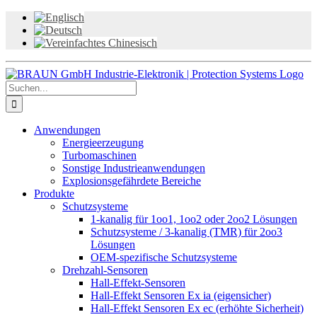
Zum
Inhalt
springen
Suche
nach:
Anwendungen
Energieerzeugung
Turbomaschinen
Sonstige Industrieanwendungen
Explosionsgefährdete Bereiche
Produkte
Schutzsysteme
1-kanalig für 1oo1, 1oo2 oder 2oo2 Lösungen
Schutzsysteme / 3-kanalig (TMR) für 2oo3
Lösungen
OEM-spezifische Schutzsysteme
Drehzahl-Sensoren
Hall-Effekt-Sensoren
Hall-Effekt Sensoren Ex ia (eigensicher)
Hall-Effekt Sensoren Ex ec (erhöhte Sicherheit)