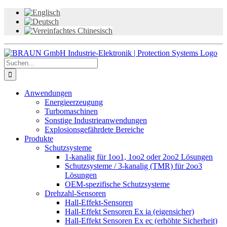
Zum
Inhalt
springen
Suche
nach:
Anwendungen
Energieerzeugung
Turbomaschinen
Sonstige Industrieanwendungen
Explosionsgefährdete Bereiche
Produkte
Schutzsysteme
1-kanalig für 1oo1, 1oo2 oder 2oo2 Lösungen
Schutzsysteme / 3-kanalig (TMR) für 2oo3
Lösungen
OEM-spezifische Schutzsysteme
Drehzahl-Sensoren
Hall-Effekt-Sensoren
Hall-Effekt Sensoren Ex ia (eigensicher)
Hall-Effekt Sensoren Ex ec (erhöhte Sicherheit)