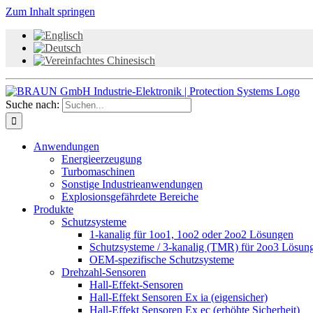
Zum Inhalt springen
Suche nach:
Anwendungen
Energieerzeugung
Turbomaschinen
Sonstige Industrieanwendungen
Explosionsgefährdete Bereiche
Produkte
Schutzsysteme
1-kanalig für 1oo1, 1oo2 oder 2oo2 Lösungen
Schutzsysteme / 3-kanalig (TMR) für 2oo3 Lösun
OEM-spezifische Schutzsysteme
Drehzahl-Sensoren
Hall-Effekt-Sensoren
Hall-Effekt Sensoren Ex ia (eigensicher)
Hall-Effekt Sensoren Ex ec (erhöhte Sicherheit)