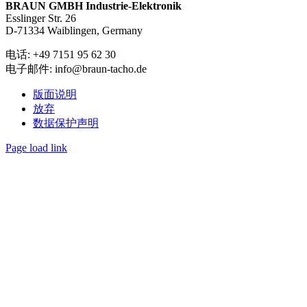
BRAUN GMBH Industrie-Elektronik
Esslinger Str. 26
D-71334 Waiblingen, Germany
电话: +49 7151 95 62 30
电子邮件: info@braun-tacho.de
版面说明
放弃
数据保护声明
Page load link
Go
to
Top